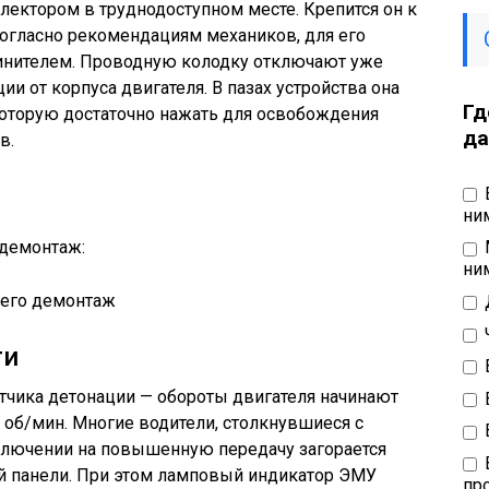
лектором в труднодоступном месте. Крепится он к
 Согласно рекомендациям механиков, для его
линителем. Проводную колодку отключают уже
ии от корпуса двигателя. В пазах устройства она
Гд
которую достаточно нажать для освобождения
да
в.
ни
 демонтаж:
ни
ти
тчика детонации — обороты двигателя начинают
 об/мин. Многие водители, столкнувшиеся с
еключении на повышенную передачу загорается
ой панели. При этом ламповый индикатор ЭМУ
пр