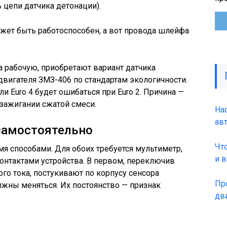
 цепи датчика детонации).
жет быть работоспособен, а вот провода шлейфа
а рабочую, приобретают вариант датчика
вигателя ЗМЗ-406 по стандартам экологичности.
или Euro 4 будет ошибаться при Euro 2. Причина —
зажигании сжатой смеси.
На
ав
самостоятельно
Чт
я способами. Для обоих требуется мультиметр,
и 
онтактами устройства. В первом, переключив
го тока, постукивают по корпусу сенсора
Пр
жны меняться. Их постоянство — признак
дв