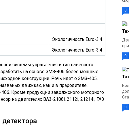
ско
0
Та
Экологичность Euro-3.4
Дви
при
Экологичность Euro-3.4
0
нной системы управления и тип навесного
азработать на основе ЗМЗ-406 более мощные
Та
исходной конструкции. Речь идет о ЗМЗ-405,
названых движках, как и в прародителе,
Бол
дол
З-406. Кроме продукции заволжского моторного
Ста
сор на двигателях ВА3-2108i, 2112i, 21214i, ГАЗ
0
 детектора