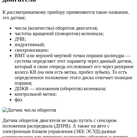
К рассматриваемому прибору применяются такие названия,
это датчик:
числа (количества) оборотов двигателя;
частоты вращений (поворотов) коленвала;
ДЧВ;
индуктивный;
синхронизации;
ВМТ или верхней мертвой точки поршня цилиндра —
система определяет этот параметр через данный датчик,
который в свою очередь отслеживает его через реперное
колесо КВ (на нем есть метка, пробел зубьев). То есть
определенное положение этого диска отвечает позиции
поршня;
ДПКВ — положения (оборотов) коленвала;
контрольной метки;
фаз.
Датчик оборотов двигателя не надо путать с сенсором
положения распредвала (ДПРВ). А также на авто с
электронным блоком управления (ЭБУ, ЭСУД) разные
наименования для детектора количества оборотов и термин