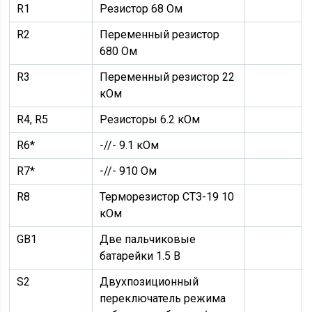
R1
Резистор 68 Ом
R2
Переменный резистор
680 Ом
R3
Переменный резистор 22
кОм
R4, R5
Резисторы 6.2 кОм
R6*
-//- 9.1 кОм
R7*
-//- 910 Ом
R8
Терморезистор СТЗ-19 10
кОм
GB1
Две пальчиковые
батарейки 1.5 В
S2
Двухпозиционный
переключатель режима