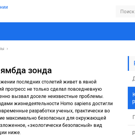
ры
›
лямбда зонда
яжении последних столетий живет в явной
ий прогресс не только сделал повседневную
К
енно вызвал доселе неизвестные проблемы.
одами жизнедеятельности Homo sapiens достигли
современные разработки ученых, практически во
ение максимально безопасных для окружающей
зложенное, «экологически безопасный» вид
ции ниже.
Р