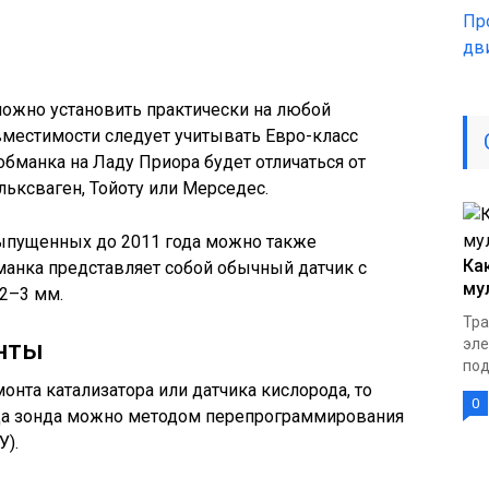
Пр
дв
ожно установить практически на любой
вместимости следует учитывать Евро-класс
бманка на Ладу Приора будет отличаться от
льксваген, Тойоту или Мерседес.
ыпущенных до 2011 года можно также
Ка
манка представляет собой обычный датчик с
му
2–3 мм.
Тра
эле
нты
под
онта катализатора или датчика кислорода, то
0
да зонда можно методом перепрограммирования
У).