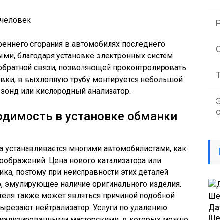
реннего сгорания в автомобилях последнего
С
ыми, благодаря установке электронных систем
 обратной связи, позволяющей проконтролировать
овки, в выхлопную трубу монтируется небольшой
 зонд или кислородный анализатор.
одимость в установке обманки
а устанавливается многими автомобилистами, как
соображений. Цена нового катализатора или
ика, поэтому при неисправности этих деталей
о, эмулирующее наличие оригинального изделия.
еля также может являться причиной подобной
вырезают нейтрализатор. Услуги по удалению
Да
Ше
циализированными мастерскими, в которых можно