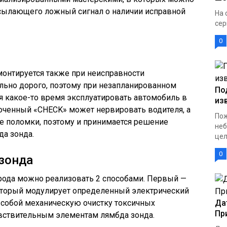
посылающего ложный сигнал о наличии исправной
На 
сер
0
монтируется также при неисправности
ольно дорого, поэтому при незапланированном
По
ся какое-то время эксплуатировать автомобиль в
из
ченный «CHECK» может нервировать водителя, а
Пож
е поломки, поэтому и принимается решение
неб
да зонда.
цел
0
зонда
рода можно реализовать 2 способами. Первый —
который модулирует определенный электрический
т собой механическую очистку токсичных
Да
Пр
вствительным элементам лямбда зонда.