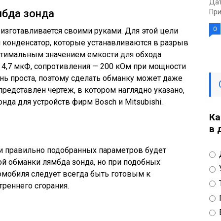
Дат
мбда зонда
При
0
изготавливается своими руками. Для этой цели
и конденсатор, которые устанавливаются в разрыв
Оптимальным значением емкости для обхода
я 4,7 мкФ, сопротивления — 200 кОм при мощности
чень проста, поэтому сделать обманку может даже
едставлен чертеж, в котором наглядно указано,
нда для устройств фирм Bosch и Mitsubishi.
Ка
в 
 и правильно подобранных параметров будет
й обманки лямбда зонда, но при подобных
омобиля следует всегда быть готовым к
треннего сгорания.