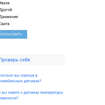
Звука
Другой
Движения
Света
Проверь себя
сколько вы хороши в
томобильных датчиках?
о вы знаете о датчиках температуры
влажности?