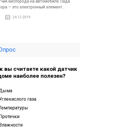
чик кислорода на автомобиле Лада
ора — это электронный элемент...
24.12.2019
Опрос
к вы считаете какой датчик
доме наиболее полезен?
Дыма
Углекислого газа
Температуры
Протечки
Влажности