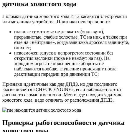
датчика холостого хода
Поломки датчика холостого хода 2112 касаются электрочасти
или механики устройства. Признаки неисправности:
главные симптомы: не держатся («плывут»),
прерывистые, слабые холостые, ТС на них, а также при
езде на «нейтралке», когда задвижка дросселя задвинута,
глохнет;
невозможен запуск в непрогретом состоянии без
открытия заслонки (пока не нажмут на газ). На
холодном агрегате повышенные обороты не
наблюдаются вообще, глушение происходит после
деактивации передачи при движении ТС;
Признаки идентичные как для ДПДЗ, но для последнего
высвечивается «CHECK ENGINE», если наблюдается этот
сигнал, то сломан именно он. Место, где находится датчик
холостого хода, надо отличать от расположения ДПДЗ.
Проверка работоспособности датчика
холостого хода