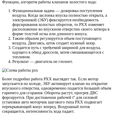
Функции, алгоритм работы клапанов холостого хода:
Функциональная задача — дозировка поступления
воздуха. Когда заслонка впуска полностью открыта, а
электроникой (ЭБУ) фиксируется необходимость
форсирования холостых оборотов, то РХХ изменяет
расположение во впускном отверстии своего затвора в
форме толстой иглы или длинного конуса.
Таким образом регулируется объем поступающего
воздуха. Двигаясь, шток создает нужный зазор.
Создается путь с требуемой шириной для воздуха,
идущего в обход дросселя, затем смешивающегося с
топливом.
Результат — двигатель не глохнет.
Более подробно работа РХХ выглядит так. Если мотор
запускается на холоде, ЭБУ активирует клапан на открытие
впускного отверстия, одновременно подается больший объем
горючего для сгорания. Обороты растут, прогрев ДВС
форсируется. При достижении рабочей t° для силовой
установки авто моторчик шагового типа РХХ подвигает
перекрывающий конус вперед. Воздушный поток
сокращается, интенсивность хода падает.